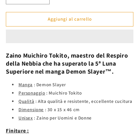
quantità
quantità
per
per
Zaino
Zaino
Aggiungi al carrello
Muichiro
Muichiro
Tokito
Tokito
-
-
Demon
Demon
Slayer™
Slayer™
Zaino
Muichiro Tokito
, maestro del Respiro
della Nebbia che ha superato la 5ª Luna
Superiore nel manga
Demon Slayer™.
Manga
: Demon Slayer
Personaggio
:
Muichiro Tokito
Qualità
: Alta qualità e resistente, eccellente cucitura
Dimensione
: 30 x 15 x 46 cm
Unisex
: Zaino per Uomini e Donne
Finiture :