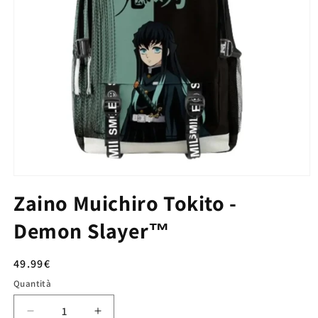
Zaino Muichiro Tokito -
Demon Slayer™
Prezzo
49.99€
di
Quantità
listino
Diminuisci
Aumenta