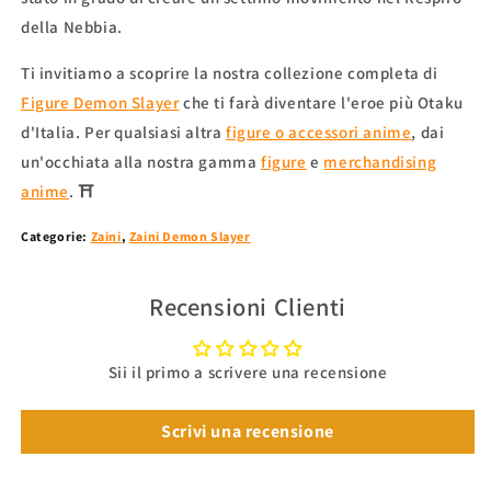
della Nebbia.
Ti invitiamo a scoprire la nostra collezione completa di
Figure Demon Slayer
che ti farà diventare l'eroe più Otaku
d'Italia. Per qualsiasi altra
figure o accessori anime
, dai
un'occhiata alla nostra gamma
figure
e
merchandising
anime
. ⛩
Categorie:
Zaini
,
Zaini Demon Slayer
Recensioni Clienti
Sii il primo a scrivere una recensione
Scrivi una recensione