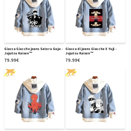
z
i
o
n
e
Giacca Giacche jeans Satoru Gojo -
Giacca di jeans Giacche X Yuji -
Jujutsu Kaisen™
Jujutsu Kaisen™
:
Prezzo
79.99€
Prezzo
79.99€
di
di
listino
listino