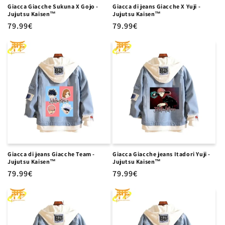
Giacca Giacche Sukuna X Gojo -
Giacca di jeans Giacche X Yuji -
Jujutsu Kaisen™
Jujutsu Kaisen™
Prezzo
79.99€
Prezzo
79.99€
di
di
listino
listino
Giacca di jeans Giacche Team -
Giacca Giacche jeans Itadori Yuji -
Jujutsu Kaisen™
Jujutsu Kaisen™
Prezzo
79.99€
Prezzo
79.99€
di
di
listino
listino