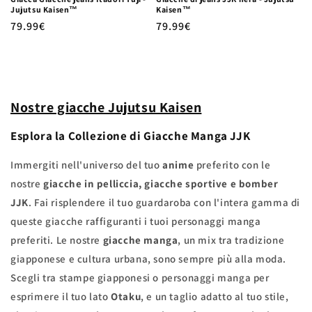
Jujutsu Kaisen™
Kaisen™
Prezzo
79.99€
Prezzo
79.99€
di
di
listino
listino
Nostre giacche Jujutsu Kaisen
Esplora la Collezione di Giacche Manga JJK
Immergiti nell'universo del tuo
anime
preferito con le
nostre
giacche in pelliccia, giacche sportive e bomber
JJK
. Fai risplendere il tuo guardaroba con l'intera gamma di
queste giacche raffiguranti i tuoi personaggi manga
preferiti. Le nostre
giacche manga
, un mix tra tradizione
giapponese e cultura urbana, sono sempre più alla moda.
Scegli tra stampe giapponesi o personaggi manga per
esprimere il tuo lato
Otaku
, e un taglio adatto al tuo stile,