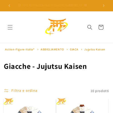
Vai
direttamente
 a 100€ ⛩
🎁 10% di sconto con il codice 'SAKURA10' 🎁
🏅 Oltre 
ai contenuti
Carrello
Action-Figure-Italia®
ABBIGLIAMENTO
GIACA
Jujutsu Kaisen
C
Giacche - Jujutsu Kaisen
o
l
Filtra e ordina
10 prodotti
l
e