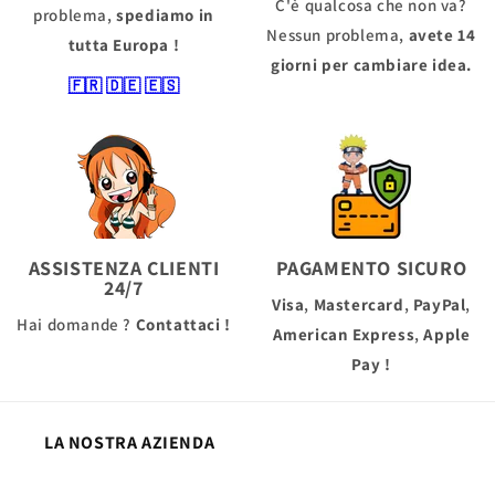
C'è qualcosa che non va?
problema,
spediamo in
Nessun problema,
avete 14
tutta Europa !
giorni per cambiare idea.
🇫🇷
🇩🇪
🇪🇸
ASSISTENZA CLIENTI
PAGAMENTO SICURO
24/7
Visa
,
Mastercard
,
PayPal
,
Hai domande ?
Contattaci !
American Express
,
Apple
Pay
!
LA NOSTRA AZIENDA