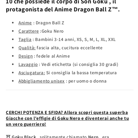
10 che possiede il corpo di
Son Goku
, il
protagonista del Anime
Dragon Ball Z™.
Anime
:
Dragon Ball Z
Carattere
:Goku Nero
Taglia
: Bambini 3-14 anni, XS, S, M, L, XL, XXL
Qualità:
fascia alta, cucitura eccellente
Design
: fedele al Anime
Lavaggio
: Vedi etichetta (si consiglia 30 gradi)
Asciugatura:
Si consiglia la bassa temperatura
Abbigliamento unisex
: per uomo o donna
CERCHI POTENZA E SFIDA? Allora scopri questa superba
Giacche con l'effigie di Goku Nero e diventerai anche tu
un vero guerriero!
⛩
Goku Black
, solitamente chiamato
Nero
, era