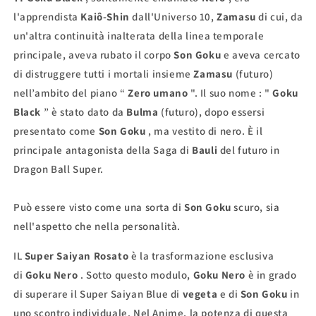
l'apprendista
Kaiô-Shin
dall'Universo 10,
Zamasu
di cui, da
un'altra continuità inalterata della linea temporale
principale, aveva rubato il corpo
Son Goku
e aveva cercato
di distruggere tutti i mortali insieme
Zamasu
(futuro)
nell’ambito del piano “
Zero umano
". Il suo nome : "
Goku
Black
” è stato dato da
Bulma
(futuro), dopo essersi
presentato come
Son Goku
, ma vestito di nero. È il
principale antagonista della Saga di
Bauli
del futuro in
Dragon Ball Super.
Può essere visto come una sorta di
Son Goku
scuro, sia
nell'aspetto che nella personalità.
IL
Super Saiyan Rosato
è la trasformazione esclusiva
di
Goku Nero
. Sotto questo modulo,
Goku Nero
è in grado
di superare il Super Saiyan Blue di
vegeta
e di
Son Goku
in
uno scontro individuale. Nel Anime, la potenza di questa