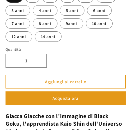
3 anni
4 anni
5 anni
6 anni
7 anni
8 anni
9anni
10 anni
12 anni
14 anni
Quantità
Diminuisci
Aumenta
quantità
quantità
per
per
Giacche
Giacche
Aggiungi al carrello
Goku
Goku
&quot;Rosé&quot;
&quot;Rosé&quot;
Acquista ora
-
-
Dragon
Dragon
Ball
Ball
Giacca Giacche
con l'immagine di
Black
Z™
Z™
Goku,
l'apprendista
Kaio Shin
dell'Universo