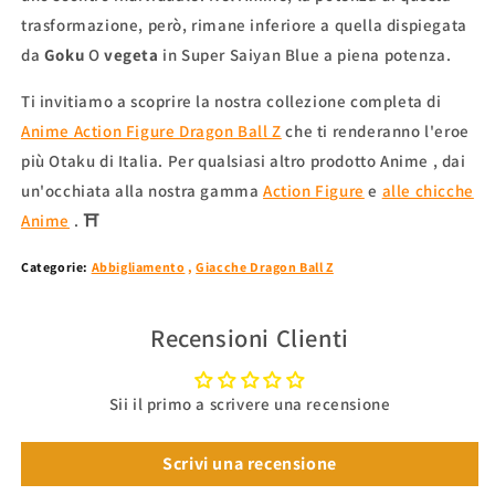
trasformazione, però, rimane inferiore a quella dispiegata
da
Goku
O
vegeta
in Super Saiyan Blue a piena potenza.
Ti invitiamo a scoprire la nostra collezione completa di
Anime Action Figure Dragon Ball Z
che ti renderanno l'eroe
più Otaku di Italia.
Per qualsiasi altro
prodotto
Anime
, dai
un'occhiata alla nostra gamma
Action Figure
e
alle chicche
Anime
. ⛩
Categorie:
Abbigliamento
,
Giacche Dragon Ball Z
Recensioni Clienti
Sii il primo a scrivere una recensione
Scrivi una recensione