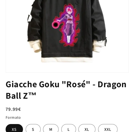
Giacche Goku "Rosé" - Dragon
Ball Z™
Prezzo
79.99€
di
Formato
listino
XS
S
M
L
XL
XXL