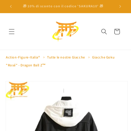
Vai
direttamente
 a 100€ ⛩
🎁 10% di sconto con il codice 'SAKURA10' 🎁
🏅 Oltre 
ai contenuti
Carrello
Action-Figure-Italia®
Tutte le nostre Giacche
Giacche Goku
"Rosé" - Dragon Ball Z™
Passa alle
informazioni
sul prodotto