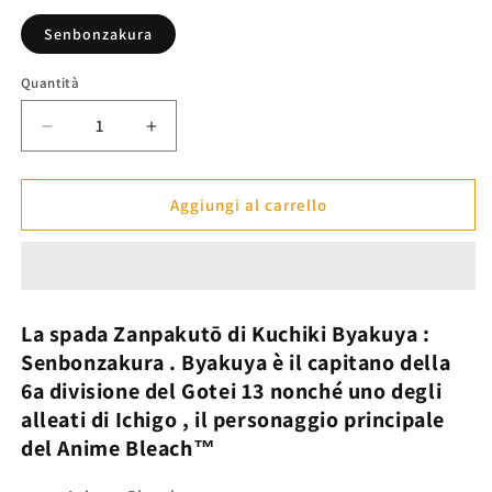
listino
Senbonzakura
Quantità
Diminuisci
Aumenta
quantità
quantità
per
per
Spada
Spada
Aggiungi al carrello
Byakuya:
Byakuya:
Senbonzakura
Senbonzakura
-
-
Bleach™
Bleach™
La spada Zanpakutō
di Kuchiki Byakuya
:
Senbonzakura
. Byakuya è il capitano della
6a divisione del Gotei 13 nonché uno degli
alleati di
Ichigo
, il personaggio principale
del Anime
Bleach™