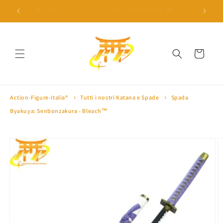
Vai
direttamente
 a 100€ ⛩
🎁 10% di sconto con il codice 'SAKURA10' 🎁
🏅 Oltre 
ai contenuti
Carrello
Action-Figure-Italia®
Tutti i nostri Katana e Spade
Spada
Byakuya: Senbonzakura - Bleach™
Passa alle
informazioni
sul prodotto