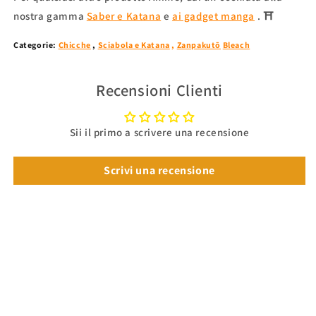
nostra
gamma
Saber e Katana
e
ai gadget manga
.
⛩
Categorie:
Chicche
,
Sciabola e Katana
,
Zanpakutō
Bleach
Recensioni Clienti
Sii il primo a scrivere una recensione
Scrivi una recensione