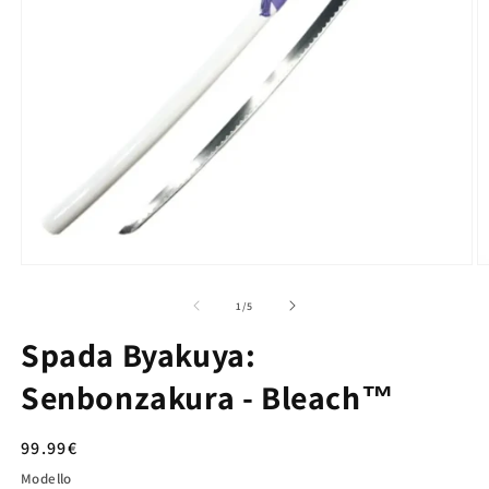
su
1
/
5
Spada Byakuya:
Senbonzakura - Bleach™
Prezzo
99.99€
di
Modello