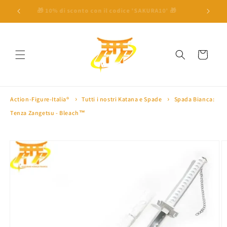
Vai
direttamente
 a 100€ ⛩
🎁 10% di sconto con il codice 'SAKURA10' 🎁
🏅 Oltre 
ai contenuti
Carrello
Action-Figure-Italia®
Tutti i nostri Katana e Spade
Spada Bianca:
Tenza Zangetsu - Bleach™
Passa alle
informazioni
sul prodotto