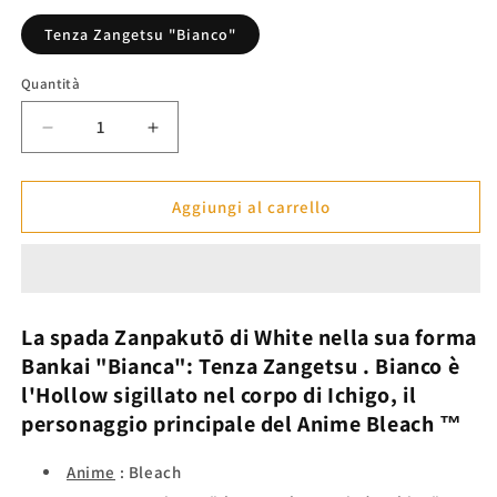
listino
Tenza Zangetsu "Bianco"
Quantità
Diminuisci
Aumenta
quantità
quantità
per
per
Spada
Spada
Aggiungi al carrello
Bianca:
Bianca:
Tenza
Tenza
Zangetsu
Zangetsu
-
-
Bleach™
Bleach™
La spada Zanpakutō
di White
nella
sua forma
Bankai "Bianca":
Tenza Zangetsu
. Bianco è
l'Hollow sigillato nel corpo di Ichigo, il
personaggio principale
del Anime
Bleach
™
Anime
: Bleach