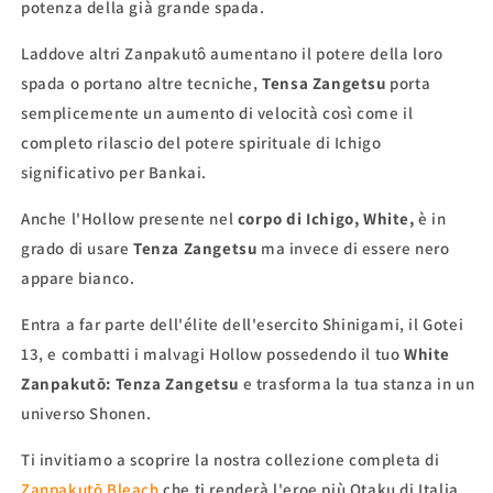
potenza della già grande spada.
Laddove altri Zanpakutô aumentano il potere della loro
spada o portano altre tecniche,
Tensa Zangetsu
porta
semplicemente un aumento di velocità così come il
completo rilascio del potere spirituale di Ichigo
significativo per Bankai.
Anche l'Hollow presente nel
corpo di Ichigo, White,
è in
grado di usare
Tenza Zangetsu
ma invece di essere nero
appare bianco.
Entra a far parte dell'élite dell'esercito Shinigami, il Gotei
13, e combatti i malvagi Hollow possedendo il tuo
White
Zanpakutō: Tenza Zangetsu
e trasforma la tua stanza in un
universo Shonen.
Ti invitiamo a scoprire la nostra collezione completa di
Zanpakutō
Bleach
che ti renderà l'eroe più Otaku di Italia.