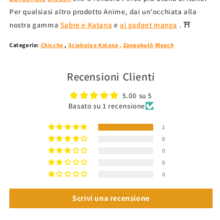
Per qualsiasi altro prodotto Anime, dai un'occhiata alla
nostra
gamma
Sabre e Katana
e
ai gadget manga
.
⛩
Categorie:
Chicche
,
Sciabola e Katana
,
Zanpakutō
Bleach
Recensioni Clienti
5.00 su 5
Basato su 1 recensione
1
0
0
0
0
Scrivi una recensione