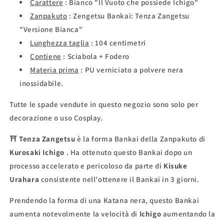
Carattere
: Bianco "Il Vuoto che possiede Ichigo"
Zanpakuto
: Zengetsu Bankaï: Tenza Zangetsu
"Versione Bianca"
Lunghezza taglia
:
104 centimetri
Contiene
: Sciabola + Fodero
Materia prima
:
PU verniciato a polvere nera
inossidabile.
Tutte le spade vendute in questo negozio sono solo per
decorazione o uso Cosplay.
⛩
Tenza Zangetsu
è la forma Bankai della Zanpakuto di
Kurosaki Ichigo
. Ha ottenuto questo Bankai dopo un
processo accelerato e pericoloso da parte di
Kisuke
Urahara
consistente nell'ottenere il Bankai in 3 giorni.
Prendendo la forma di una Katana nera, questo Bankai
aumenta notevolmente la velocità di
Ichigo
aumentando la