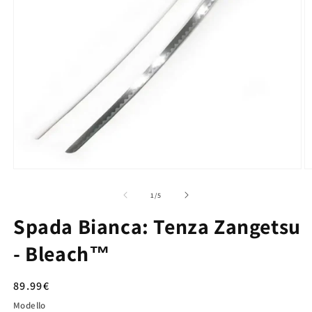
su
1
/
5
Spada Bianca: Tenza Zangetsu
- Bleach™
Prezzo
89.99€
di
Modello