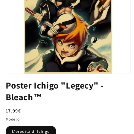
Poster Ichigo "Legecy" -
Bleach™
Prezzo
17.99€
di
Modello
listino
L'eredità di Ichigo