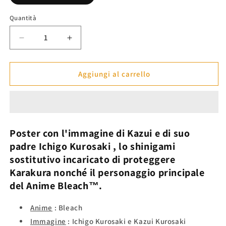
Quantità
Diminuisci
Aumenta
quantità
quantità
per
per
Poster
Poster
Aggiungi al carrello
Ichigo
Ichigo
&quot;Legecy&quot;
&quot;Legecy&quot;
-
-
Bleach™
Bleach™
Poster con l'immagine di
Kazui
e di suo
padre
Ichigo Kurosaki
, lo shinigami
sostitutivo incaricato di proteggere
Karakura nonché il personaggio principale
del Anime
Bleach™.
Anime
: Bleach
Immagine
: Ichigo Kurosaki e Kazui Kurosaki