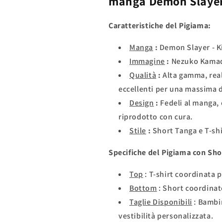
manga
Demon Slayer
Caratteristiche del Pigiama:
Manga
:
Demon Slayer - K
Immagine
:
Nezuko Kama
Qualità
:
Alta gamma, real
eccellenti per una massima d
Design
:
Fedeli al manga,
riprodotto con cura.
Stile
:
Short Tanga e T-sh
Specifiche del Pigiama con Sho
Top
: T-shirt coordinata 
Bottom
: Short coordinat
Taglie Disponibili
: Bambin
vestibilità personalizzata.