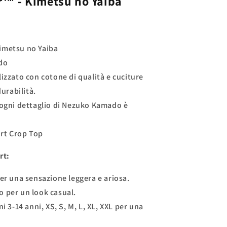
™ - Kimetsu no Yaiba
imetsu no Yaiba
do
izzato con cotone di qualità e cuciture
urabilità.
 ogni dettaglio di Nezuko Kamado è
irt Crop Top
rt:
per una sensazione leggera e ariosa.
o per un look casual.
i 3-14 anni, XS, S, M, L, XL, XXL per una