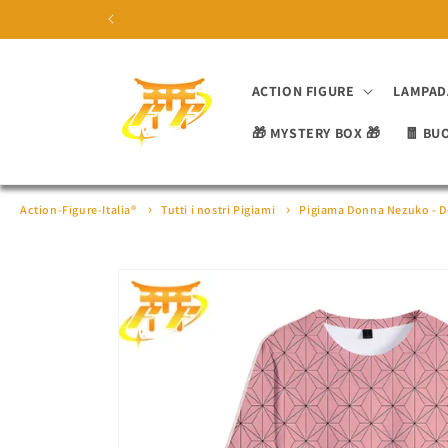
Vai
direttamente
ai contenuti
ACTION FIGURE
LAMPAD
🎁 MYSTERY BOX 🎁
🧧 BU
Action-Figure-Italia®
Tutti i nostri Pigiami
Pigiama Donna Nezuko - 
Passa alle
informazioni
sul prodotto