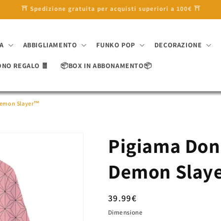
🎁 10% di sconto con il codice 'SAKURA10' 🎁
A
ABBIGLIAMENTO
FUNKO POP
DECORAZIONE
ONO REGALO 🧧
📦BOX IN ABBONAMENTO📦
Demon Slayer™
Pigiama Don
Demon Slay
Prezzo
39.99€
di
Dimensione