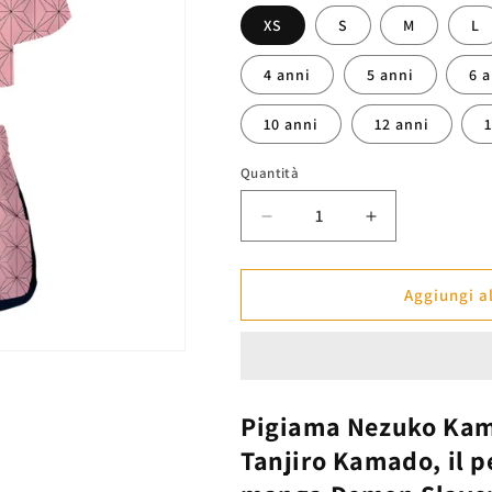
listino
XS
S
M
L
4 anni
5 anni
6 
10 anni
12 anni
Quantità
Diminuisci
Aumenta
quantità
quantità
per
per
Pigiama
Pigiama
Aggiungi al
Donna
Donna
Nezuko
Nezuko
-
-
Demon
Demon
Slayer™
Slayer™
Pigiama
Nezuko Ka
Tanjiro Kamado, il p