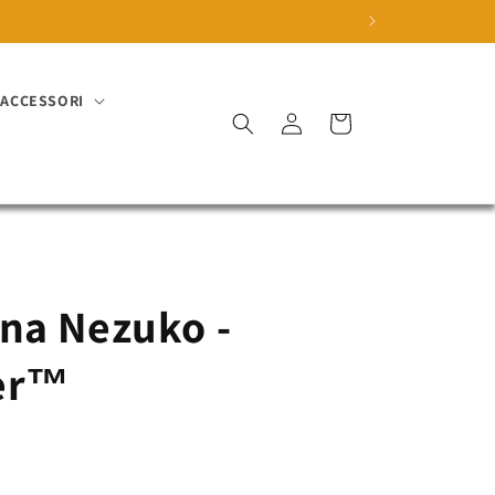
ACCESSORI
Accedi
Carrello
na Nezuko -
er™