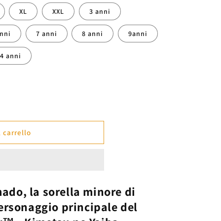
XL
XXL
3 anni
anni
7 anni
8 anni
9anni
14 anni
 carrello
mado
, la sorella minore di
ersonaggio principale del