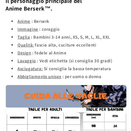
il
personaggio principale del
Anime
Berserk™.
Anime
:
Berserk
Immagine
:
coraggio
Taglia
: Bambini 3-14 anni, XS, S, M, L, XL, XXL
Qualità:
fascia alta, cuciture eccellenti
Design
: fedele al Anime
Lavaggio
: Vedi etichetta (si consiglia 30 gradi)
Asciugatura:
Si consiglia la bassa temperatura
Abbigliamento unisex
: per uomo o donna