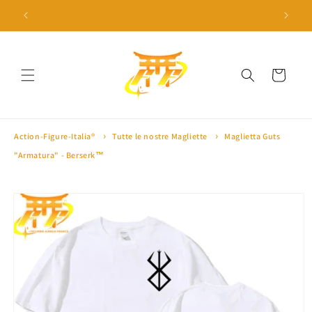
Vai
direttamente
 a 100€ ⛩
🎁 10% di sconto con il codice 'SAKURA10' 🎁
🏅 Oltre 
ai contenuti
Carrello
Action-Figure-Italia®
Tutte le nostre Magliette
Maglietta Guts
"Armatura" - Berserk™
Passa alle
informazioni
sul prodotto