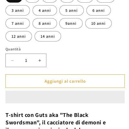
3 anni
4 anni
5 anni
6 anni
7 anni
8 anni
9anni
10 anni
12 anni
14 anni
Quantità
Diminuisci
Aumenta
quantità
quantità
per
per
Maglietta
Maglietta
Aggiungi al carrello
Guts
Guts
&quot;Armatura&quot;
&quot;Armatura&quot;
-
-
Berserk™
Berserk™
T-shirt
con
Guts aka
"The Black
Swordsman", il cacciatore di demoni e