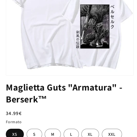
Maglietta Guts "Armatura" -
Berserk™
Prezzo
34.99€
di
Formato
listino
XS
S
M
L
XL
XXL