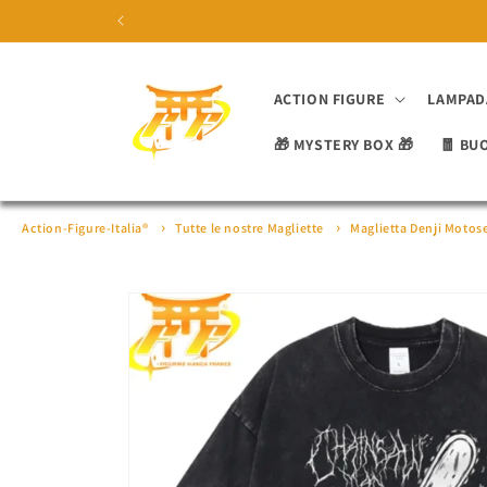
Vai
direttamente
ai contenuti
ACTION FIGURE
LAMPAD
🎁 MYSTERY BOX 🎁
🧧 BU
Action-Figure-Italia®
Tutte le nostre Magliette
Maglietta Denji Moto
Passa alle
informazioni
sul prodotto