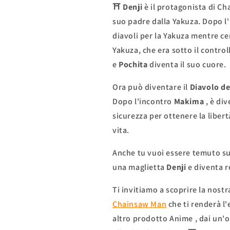
⛩
Denji
è il protagonista di Ch
suo padre dalla Yakuza. Dopo l
diavoli per la Yakuza mentre cer
Yakuza, che era sotto il control
e
Pochita
diventa il suo cuore.
Ora può diventare il
Diavolo d
Dopo l'incontro
Makima
, è div
sicurezza per ottenere la libert
vita.
Anche tu vuoi essere temuto sul
una maglietta
Denji
e diventa r
Ti invitiamo a scoprire la nost
Chainsaw Man
che ti renderà l'
altro
prodotto
Anime
, dai un'