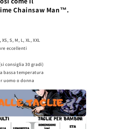
così come il
nime
Chainsaw Man™.
 XS, S, M, L, XL, XXL
ure eccellenti
(si consiglia 30 gradi)
 la bassa temperatura
er uomo o donna