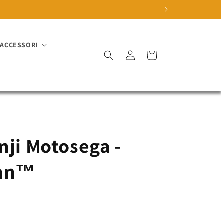
ACCESSORI
Accedi
Carrello
nji Motosega -
Man™