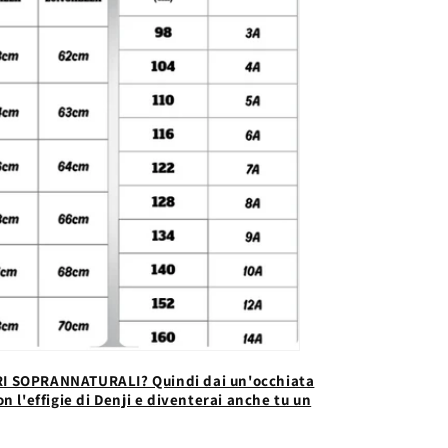
I SOPRANNATURALI? Quindi dai un'occhiata
n l'effigie di Denji e diventerai anche tu un