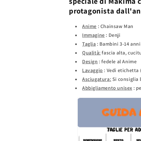
speciale di
Makima
protagonista
dall'a
Anime
:
Chainsaw Man
Immagine
: Denji
Taglia
: Bambini 3-14 anni,
Qualità:
fascia alta, cucit
Design
: fedele al Anime
Lavaggio
: Vedi etichetta 
Asciugatura:
Si consiglia
Abbigliamento unisex
: p