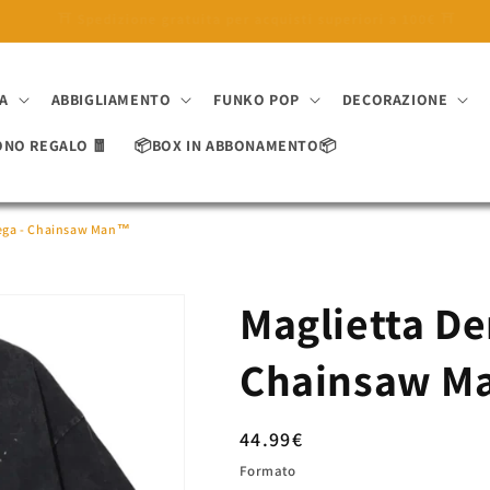
🎁 10% di sconto con il codice 'SAKURA10' 🎁
A
ABBIGLIAMENTO
FUNKO POP
DECORAZIONE
ONO REGALO 🧧
📦BOX IN ABBONAMENTO📦
sega - Chainsaw Man™
Maglietta De
Chainsaw 
Prezzo
44.99€
di
Formato