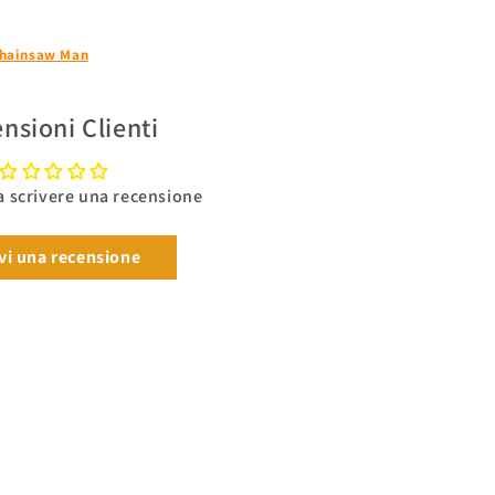
Chainsaw Man
nsioni Clienti
 a scrivere una recensione
vi una recensione