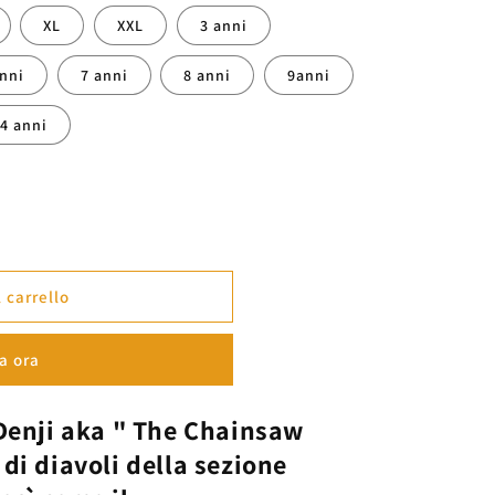
XL
XXL
3 anni
anni
7 anni
8 anni
9anni
14 anni
 carrello
a ora
Denji
aka "
The Chainsaw
 di diavoli della sezione