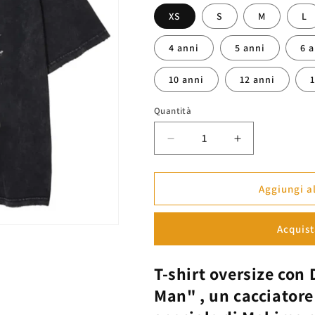
listino
XS
S
M
L
4 anni
5 anni
6 
10 anni
12 anni
Quantità
Diminuisci
Aumenta
quantità
quantità
per
per
Maglietta
Maglietta
Aggiungi al
Denji
Denji
Motosega
Motosega
Acquist
-
-
Chainsaw
Chainsaw
Man™
Man™
T-shirt oversize
con
Man"
, un cacciatore