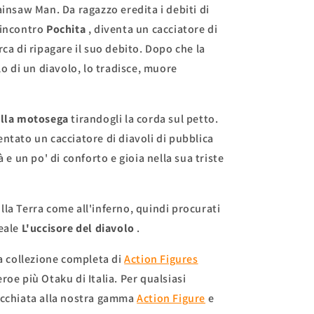
ainsaw Man. Da ragazzo eredita i debiti di
'incontro
Pochita
, diventa un cacciatore di
ca di ripagare il suo debito. Dopo che la
lo di un diavolo, lo tradisce, muore
ella motosega
tirandogli la corda sul petto.
entato un cacciatore di diavoli di pubblica
à e un po' di conforto e gioia nella sua triste
la Terra come all'inferno, quindi procurati
eale
L'uccisore del diavolo
.
ra collezione completa di
Action Figures
eroe più Otaku di Italia.
Per qualsiasi
occhiata alla nostra gamma
Action Figure
e