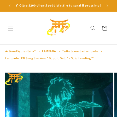
Vai
direttamente
0' 🎁
🏅 Oltre 5200 clienti soddisfatti e tu sarai il prossimo!
ai contenuti
Carrello
Action-Figure-Italia®
LAMPADA
Tutte le nostre Lampade
Lampade LED Sung Jin-Woo "Doppio Velo" - Solo Leveling™
Passa alle
informazioni
sul prodotto