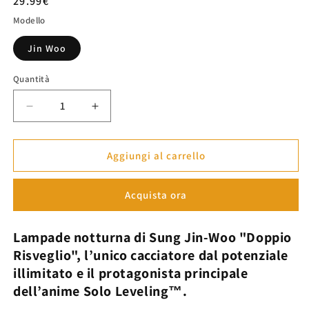
Prezzo
29.99€
di
Modello
listino
Jin Woo
Quantità
Diminuisci
Aumenta
quantità
quantità
per
per
Lampade
Lampade
Aggiungi al carrello
LED
LED
Sung
Sung
Acquista ora
Jin-
Jin-
Woo
Woo
&quot;Doppio
&quot;Doppio
Lampade notturna di Sung Jin-Woo "Doppio
Velo&quot;
Velo&quot;
Risveglio",
l’unico cacciatore dal potenziale
-
-
illimitato e il protagonista principale
Solo
Solo
Leveling™
Leveling™
dell’anime
Solo Leveling™.