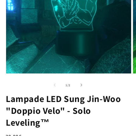
su
1
/
2
Lampade LED Sung Jin-Woo
"Doppio Velo" - Solo
Leveling™