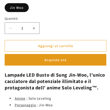
listino
Jin Woo
Quantità
Diminuisci
Aumenta
quantità
quantità
per
per
Lampade
Lampade
Aggiungi al carrello
LED
LED
Sung
Sung
Acquista ora
Jin
Jin
Woo
Woo
Bust
Bust
Lampade LED Busto di Sung Jin-Woo,
l'unico
-
-
cacciatore dal potenziale illimitato e il
Solo
Solo
protagonista dell'
Leveling™
Leveling™
anime Solo Leveling™.
Anime
: Solo Leveling
Personaggio
: Jin-Woo