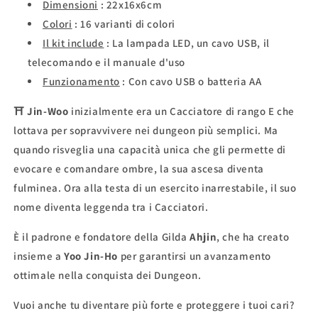
Dimensioni
:
22x16x6cm
Colori
:
16 varianti di colori
Il kit include
:
La lampada LED, un cavo USB, il
telecomando e il manuale d'uso
Funzionamento
:
Con cavo USB o batteria AA
⛩
Jin-Woo
inizialmente era un Cacciatore di rango E che
lottava per sopravvivere nei dungeon più semplici. Ma
quando risveglia una capacità unica che gli permette di
evocare e comandare ombre, la sua ascesa diventa
fulminea. Ora alla testa di un esercito inarrestabile, il suo
nome diventa leggenda tra i Cacciatori.
È il padrone e fondatore della Gilda
Ahjin
, che ha creato
insieme a
Yoo Jin-Ho
per garantirsi un avanzamento
ottimale nella conquista dei Dungeon.
Vuoi anche tu diventare più forte e proteggere i tuoi cari?