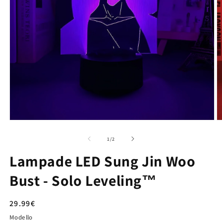
su
1
/
2
Lampade LED Sung Jin Woo
Bust - Solo Leveling™
Prezzo
29.99€
di
Modello