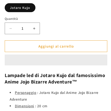
listino
Jotaro Kujo
Quantità
Diminuisci
Aumenta
quantità
quantità
per
per
Lampade
Lampade
Aggiungi al carrello
led
led
Jotaro
Jotaro
Kujo
Kujo
-
-
Jojo
Jojo
Lampade led di
Jotaro Kujo
dal famosissimo
Bizarre
Bizarre
Anime
Jojo Bizarre Adventure™
Adventure™
Adventure™
Personaggio
: Jotaro Kujo dal Anime Jojo Bizarre
Adventure
Dimensioni
:
20 cm