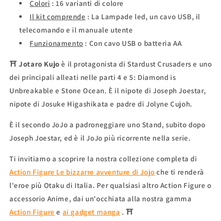
Colori
: 16 varianti di colore
Il kit comprende
: La Lampade led, un cavo USB, il
telecomando e il manuale utente
Funzionamento
: Con cavo USB o batteria AA
⛩
Jotaro Kujo
è il protagonista di Stardust Crusaders e uno
dei principali alleati nelle parti 4 e 5: Diamond is
Unbreakable e Stone Ocean. È il nipote di Joseph Joestar,
nipote di Josuke Higashikata e padre di Jolyne Cujoh.
È il secondo JoJo a padroneggiare uno Stand, subito dopo
Joseph Joestar, ed è il JoJo più ricorrente nella serie.
Ti invitiamo a scoprire la nostra collezione completa di
Action Figure Le bizzarre avventure di Jojo
che ti renderà
l'eroe più Otaku di Italia. Per qualsiasi altro Action Figure o
accessorio Anime, dai un'occhiata alla nostra gamma
Action Figure
e
ai gadget manga
. ⛩