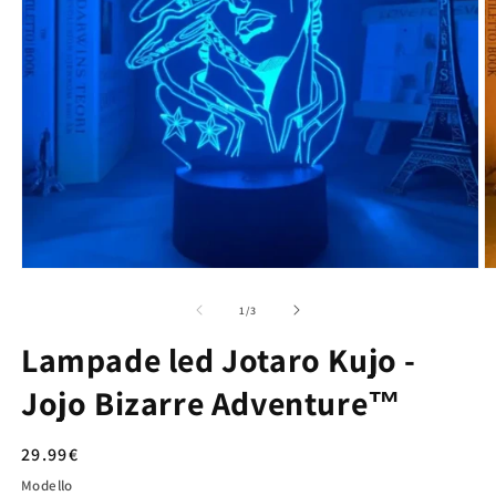
su
1
/
3
Lampade led Jotaro Kujo -
Jojo Bizarre Adventure™
Prezzo
29.99€
di
Modello