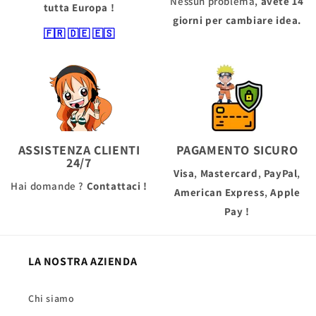
Nessun problema,
avete 14
tutta Europa !
giorni per cambiare idea.
🇫🇷
🇩🇪
🇪🇸
ASSISTENZA CLIENTI
PAGAMENTO SICURO
24/7
Visa
,
Mastercard
,
PayPal
,
Hai domande ?
Contattaci !
American Express
,
Apple
Pay
!
LA NOSTRA AZIENDA
Chi siamo