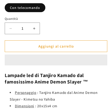
listino
Con telecomando
Quantità
Diminuisci
Aumenta
quantità
quantità
per
per
Lampade
Lampade
Aggiungi al carrello
led
led
bicolore
bicolore
Tanjiro
Tanjiro
Kamado
Kamado
-
-
Lampade led di
Tanjiro
Kamado
dal
Demon
Demon
famosissimo Anime
Demon Slayer
™
Slayer™
Slayer™
Personaggio
: Tanjiro Kamado dal Anime Demon
Slayer - Kimetsu no Yahiba
Dimensioni
: 20x15x4 cm