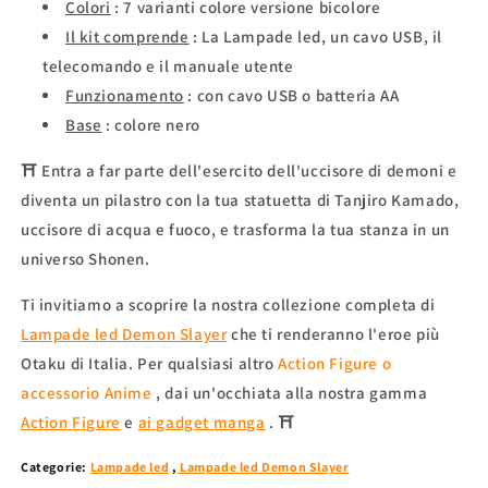
Colori
: 7 varianti colore versione bicolore
Il kit comprende
: La Lampade led, un cavo USB, il
telecomando e il manuale utente
Funzionamento
: con cavo USB o batteria AA
Base
: colore nero
⛩ Entra a far parte dell'esercito dell'uccisore di demoni e
diventa un pilastro con la tua statuetta di Tanjiro Kamado,
uccisore di acqua e fuoco, e trasforma la tua stanza in un
universo Shonen.
Ti invitiamo a scoprire la nostra collezione completa di
Lampade led Demon Slayer
che ti renderanno l'eroe più
Otaku di Italia. Per qualsiasi altro
Action Figure o
accessorio Anime
, dai un'occhiata alla nostra gamma
Action Figure
e
ai gadget manga
. ⛩
Categorie:
Lampade led
,
Lampade led Demon Slayer