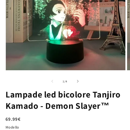
su
1
/
4
Lampade led bicolore Tanjiro
Kamado - Demon Slayer™
Prezzo
69.99€
di
Modello