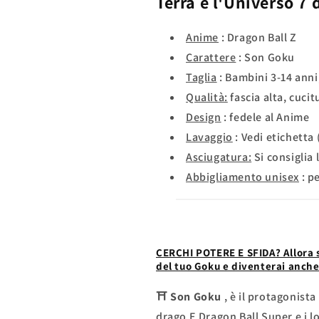
Terra e l'Universo 7
d
Anime
:
Dragon Ball Z
Carattere
: Son Goku
Taglia
: Bambini 3-14 anni,
Qualità:
fascia alta, cucit
Design
: fedele al Anime
Lavaggio
: Vedi etichetta 
Asciugatura:
Si consiglia
Abbigliamento unisex
: p
CERCHI POTERE E SFIDA? Allora s
del tuo Goku e diventerai anche
⛩
Son Goku
, è il protagonist
drago
E
Dragon Ball Super e i 