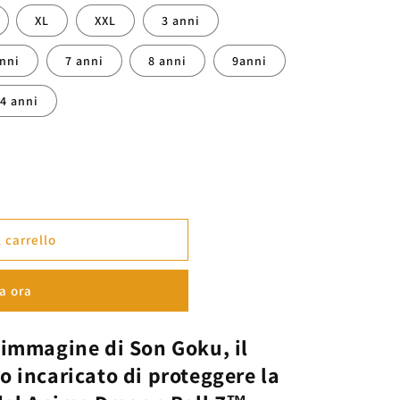
XL
XXL
3 anni
anni
7 anni
8 anni
9anni
14 anni
 carrello
on&quot;
a ora
l'immagine di
Son Goku,
il
o incaricato di proteggere la