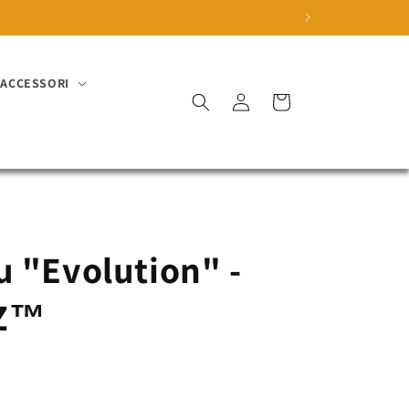
ACCESSORI
Accedi
Carrello
 "Evolution" -
 Z™