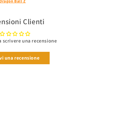
Dragon Ball Z
nsioni Clienti
 a scrivere una recensione
vi una recensione