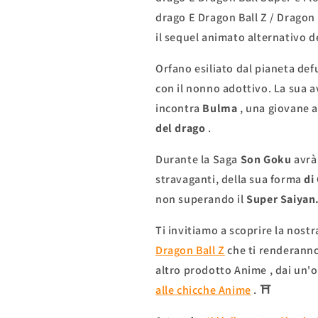
drago
E
Dragon Ball Z
/
Dragon 
il sequel animato alternativo d
Orfano esiliato dal pianeta de
con il nonno adottivo. La sua av
incontra
Bulma
, una giovane av
del drago
.
Durante la Saga
Son Goku
avrà
stravaganti, della sua forma
di
non superando il
Super Saiyan
Ti invitiamo a scoprire la nost
Dragon Ball Z
che ti renderanno 
altro
prodotto
Anime
, dai un'
alle chicche Anime
. ⛩