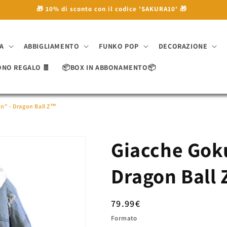
🎁 10% di sconto con il codice 'SAKURA10' 🎁
A
ABBIGLIAMENTO
FUNKO POP
DECORAZIONE
ONO REGALO 🧧
📦BOX IN ABBONAMENTO📦
n" - Dragon Ball Z™
Giacche Goku
Dragon Ball
Prezzo
79.99€
di
Formato