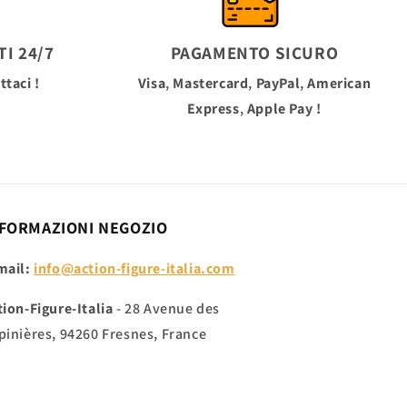
I 24/7
PAGAMENTO SICURO
ttaci !
Visa
,
Mastercard
,
PayPal
,
American
Express
,
Apple Pay
!
FORMAZIONI NEGOZIO
mail:
info@action-figure-italia.com
tion-Figure-Italia
- 28 Avenue des
pinières, 94260 Fresnes, France