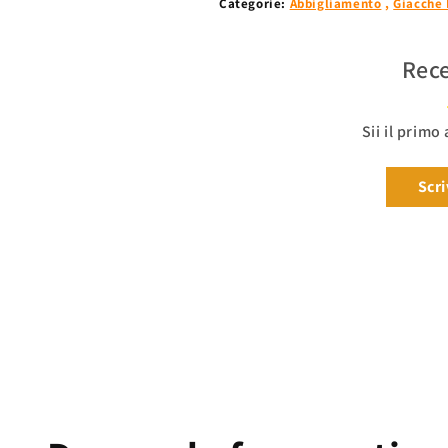
Categorie:
Abbigliamento
,
Giacche 
Rece
Sii il primo
Scri