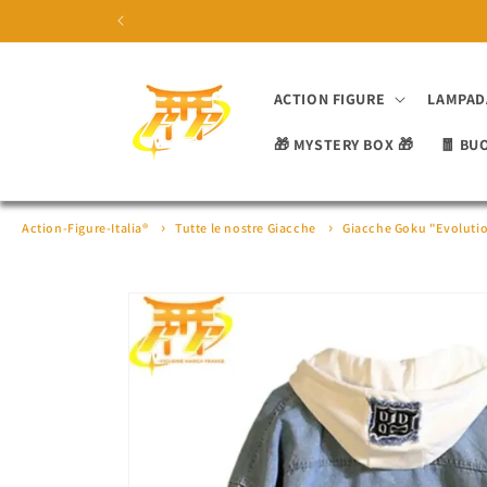
Vai
direttamente
ai contenuti
ACTION FIGURE
LAMPAD
🎁 MYSTERY BOX 🎁
🧧 BU
Action-Figure-Italia®
Tutte le nostre Giacche
Giacche Goku "Evolutio
Passa alle
informazioni
sul prodotto