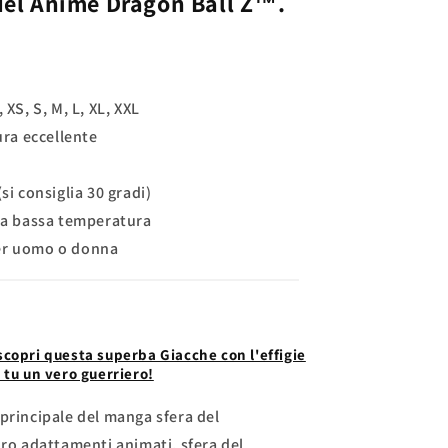
el Anime
Dragon Ball Z™.
 XS, S, M, L, XL, XXL
ura eccellente
(si consiglia 30 gradi)
 la bassa temperatura
er uomo o donna
copri questa superba Giacche con l'effigie
 tu un vero guerriero!
a principale del manga
sfera del
loro adattamenti animati,
sfera del