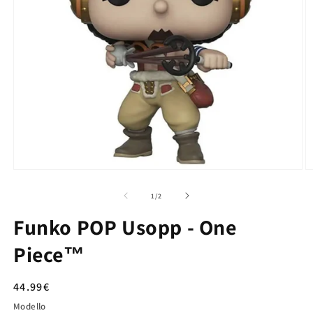
su
1
/
2
Funko POP Usopp - One
Piece™
Prezzo
44.99€
di
Modello