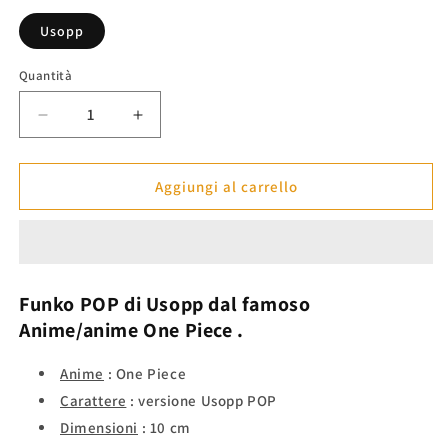
listino
Usopp
Quantità
Diminuisci
Aumenta
quantità
quantità
per
per
Funko
Funko
Aggiungi al carrello
POP
POP
Usopp
Usopp
-
-
One
One
Piece™
Piece™
Funko POP di
Usopp
dal famoso
Anime/anime
One Piece
.
Anime
: One Piece
Carattere
: versione Usopp POP
Dimensioni
: 10 cm