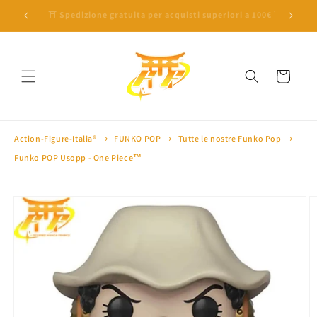
Vai
direttamente
 a 100€ ⛩
🎁 10% di sconto con il codice 'SAKURA10' 🎁
🏅 Oltre 
ai contenuti
Carrello
Action-Figure-Italia®
FUNKO POP
Tutte le nostre Funko Pop
Funko POP Usopp - One Piece™
Passa alle
informazioni
sul prodotto