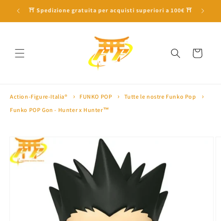
Vai
direttamente
🎁 10% di sconto con il codice 'SAKURA10' 🎁
🏅 Oltre 
ai contenuti
Carrello
Action-Figure-Italia®
FUNKO POP
Tutte le nostre Funko Pop
Funko POP Gon - Hunter x Hunter™
Passa alle
informazioni
sul prodotto