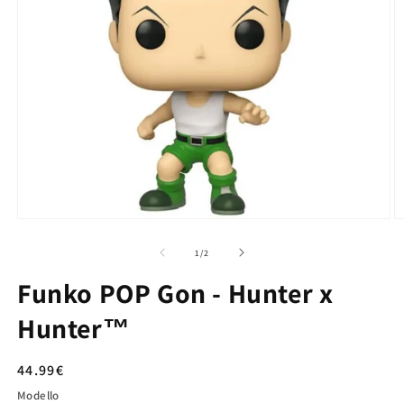
su
1
/
2
Funko POP Gon - Hunter x
Hunter™
Prezzo
44.99€
di
Modello