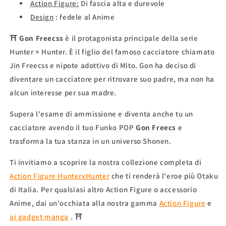
Action Figure:
Di fascia alta e durevole
Design
: fedele al Anime
⛩
Gon Freecss
è il protagonista principale della serie
Hunter × Hunter. È il figlio del famoso cacciatore chiamato
Jin Freecss e nipote adottivo di Mito. Gon ha deciso di
diventare un cacciatore per ritrovare suo padre, ma non ha
alcun interesse per sua madre.
Supera l'esame di ammissione e diventa anche tu un
cacciatore avendo il tuo Funko POP
Gon Freecs
e
trasforma la tua stanza in un universo Shonen.
Ti invitiamo a scoprire la nostra collezione completa di
Action Figure HunterxHunter
che ti renderà l'eroe più Otaku
di Italia. Per qualsiasi altro Action Figure o accessorio
Anime, dai un'occhiata alla nostra gamma
Action Figure
e
ai gadget manga
. ⛩