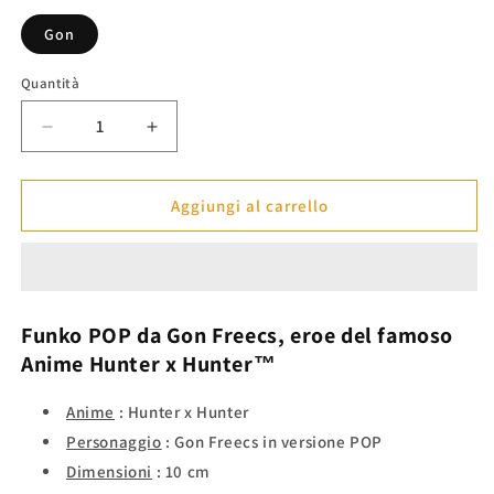
listino
Gon
Quantità
Diminuisci
Aumenta
quantità
quantità
per
per
Funko
Funko
Aggiungi al carrello
POP
POP
Gon
Gon
-
-
Hunter
Hunter
x
x
Funko POP da
Gon Freecs,
eroe
del famoso
Hunter™
Hunter™
Anime
Hunter x Hunter™
Anime
: Hunter x Hunter
Personaggio
: Gon Freecs in versione POP
Dimensioni
: 10 cm