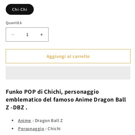
listino
Chi-Chi
Quantità
Diminuisci
Aumenta
quantità
quantità
per
per
Funko
Funko
Aggiungi al carrello
POP
POP
Chichi
Chichi
-
-
Dragon
Dragon
Ball
Ball
Funko POP di
Chichi,
personaggio
Z™
Z™
emblematico del famoso Anime
Dragon Ball
Z
-DBZ
.
Anime
:
Dragon Ball Z
Personaggio
:
Chichi