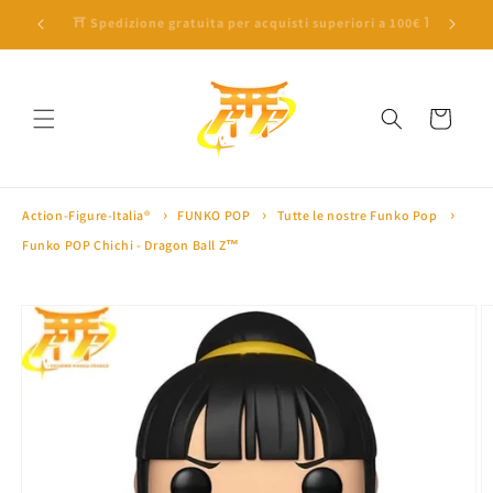
Vai
direttamente
🎁 10% di sconto con il codice 'SAKURA10' 🎁
🏅 Oltre 
ai contenuti
Carrello
Action-Figure-Italia®
FUNKO POP
Tutte le nostre Funko Pop
Funko POP Chichi - Dragon Ball Z™
Passa alle
informazioni
sul prodotto