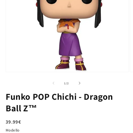
su
1
/
2
Funko POP Chichi - Dragon
Ball Z™
Prezzo
39.99€
di
Modello