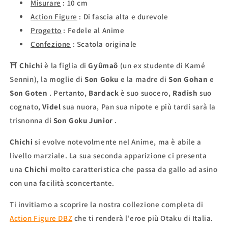
Misurare
:
10 cm
Action Figure
:
Di fascia alta e durevole
Progetto
:
Fedele al Anime
Confezione
:
Scatola originale
⛩
Chichi
è la figlia di
Gyûmaô
(un ex studente di Kamé
Sennin), la moglie di
Son Goku
e la madre di
Son Gohan
e
Son Goten
. Pertanto,
Bardack
è suo suocero,
Radish
suo
cognato,
Videl
sua nuora, Pan sua nipote e più tardi sarà la
trisnonna di
Son Goku Junior
.
Chichi
si evolve notevolmente nel Anime, ma è abile a
livello marziale. La sua seconda apparizione ci presenta
una
Chichi
molto caratteristica che passa da gallo ad asino
con una facilità sconcertante.
Ti invitiamo a scoprire la nostra collezione completa di
Action Figure DBZ
che ti renderà l'eroe più Otaku di Italia.