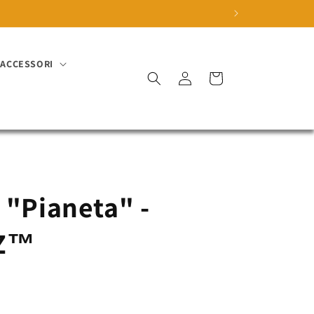
ACCESSORI
Accedi
Carrello
 "Pianeta" -
 Z™