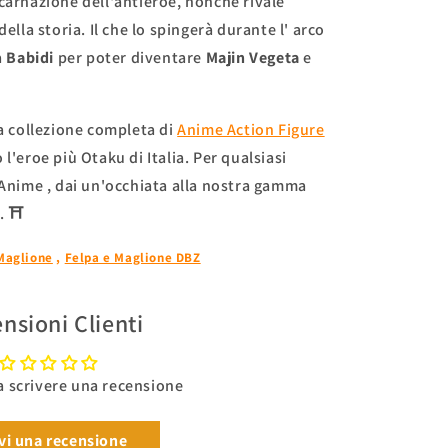
ncarnazione dell'antieroe, nonché
rivale
della storia. Il che lo spingerà durante l'
arco
a
Babidi
per poter diventare
Majin Vegeta
e
ra collezione completa di
Anime Action Figure
l'eroe più Otaku di Italia. Per qualsiasi
 Anime
, dai un'occhiata alla nostra
gamma
.
⛩
Maglione
,
Felpa e Maglione DBZ
nsioni Clienti
 a scrivere una recensione
vi una recensione