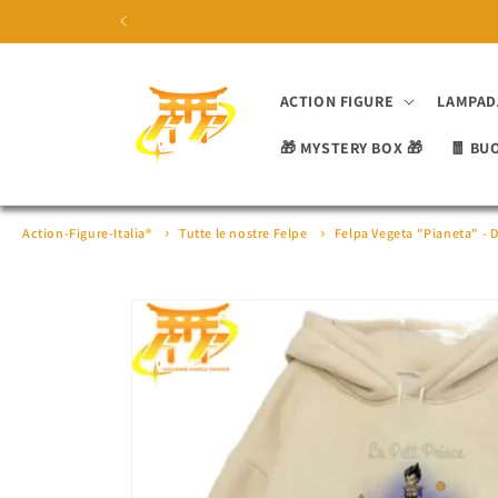
Vai
direttamente
ai contenuti
ACTION FIGURE
LAMPAD
🎁 MYSTERY BOX 🎁
🧧 BU
Action-Figure-Italia®
Tutte le nostre Felpe
Felpa Vegeta "Pianeta" - 
Passa alle
informazioni
sul prodotto