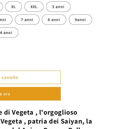
XL
XXL
3 anni
anni
7 anni
8 anni
9anni
14 anni
 carrello
a&quot;
a ora
e di
Vegeta
,
l'orgoglioso
Vegeta
, patria dei Saiyan, la