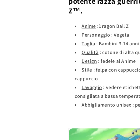
potente razza guerri
Z™.
Anime
:Dragon Ball Z
Personaggio
: Vegeta
Taglia
: Bambini 3-14 anni,
Qualità
: cotone di alta qu
Design
: fedele al Anime
Stile
: felpa con cappucci
cappuccio
Lavaggio
: vedere etichett
consigliata a bassa tempera
Abbigliamento unisex
: p