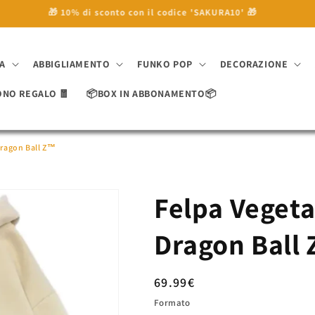
🎁 10% di sconto con il codice 'SAKURA10' 🎁
A
ABBIGLIAMENTO
FUNKO POP
DECORAZIONE
ONO REGALO 🧧
📦BOX IN ABBONAMENTO📦
Dragon Ball Z™
Felpa Vegeta
Dragon Ball
Prezzo
69.99€
di
Formato