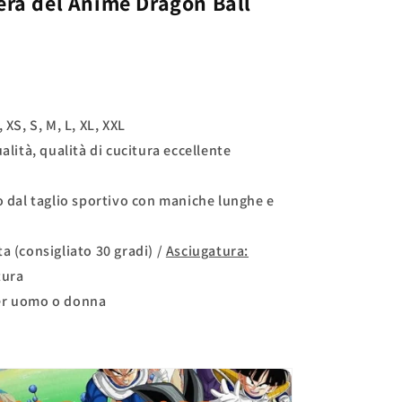
era del Anime
Dragon Ball
 XS, S, M, L, XL, XXL
alità, qualità di cucitura eccellente
o dal taglio sportivo con maniche lunghe e
a (consigliato 30 gradi) /
Asciugatura:
tura
er uomo o donna