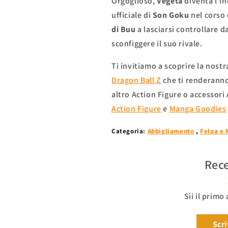
Orgoglioso,
Vegeta
diventa l'i
ufficiale di
Son Goku
nel corso 
di Buu
a lasciarsi controllare d
sconfiggere il suo rivale.
Ti invitiamo a scoprire la nost
Dragon Ball Z
che ti renderanno 
altro
Action Figure o accessori
Action Figure
e
Manga Goodies
Categoria:
Abbigliamento
,
Felpa e 
Rece
Sii il primo
Scri