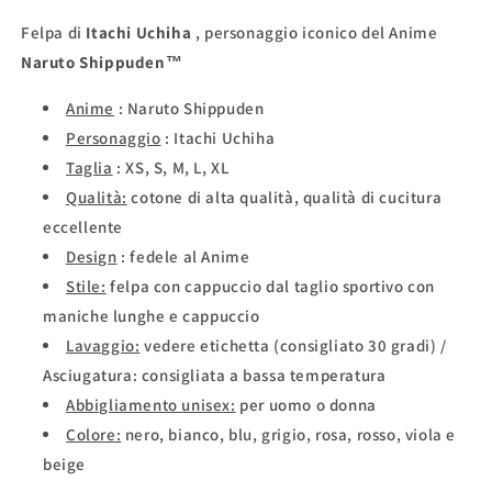
Shippuden™
Shippuden™
Felpa di
Itachi Uchiha
, personaggio iconico del Anime
Naruto Shippuden™
Anime
: Naruto Shippuden
Personaggio
: Itachi Uchiha
Taglia
: XS, S, M, L, XL
Qualità:
cotone di alta qualità, qualità di cucitura
eccellente
Design
: fedele al Anime
Stile:
felpa con cappuccio dal taglio sportivo con
maniche lunghe e cappuccio
Lavaggio:
vedere etichetta (consigliato 30 gradi) /
Asciugatura: consigliata a bassa temperatura
Abbigliamento unisex:
per uomo o donna
Colore:
nero, bianco, blu, grigio, rosa, rosso, viola e
beige