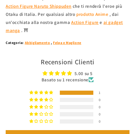
Action Figure Naruto Shippuden
che ti renderà l'eroe più
Otaku di Italia. Per qualsiasi altro
prodotto Anime
, dai
un'occhiata alla nostra gamma
Action Figure
e
ai gadget
manga
.
⛩
Categoria:
Abbigliamento
,
Felpa e Maglione
Recensioni Clienti
5.00 su 5
Basato su 1 recensione
1
0
0
0
0