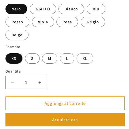
listino
Nero
GIALLO
Bianco
Blu
Rosso
Viola
Rosa
Grigio
Beige
Formato
XS
S
M
L
XL
Quantità
Diminuisci
Aumenta
quantità
quantità
per
per
Felpa
Felpa
Aggiungi al carrello
Itachi
Itachi
Uchiha
Uchiha
Acquista ora
-
-
Naruto
Naruto