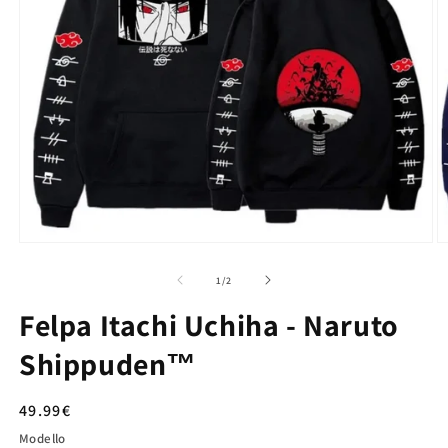
su
1
/
2
Felpa Itachi Uchiha - Naruto
Shippuden™
Prezzo
49.99€
di
Modello