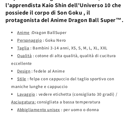
l'apprendista
Kaio Shin
dell'Universo 10 che
Z™
Z™
possiede il corpo di
Son Goku
, il
protagonista del Anime
Dragon Ball Super™.
Anime
:Dragon BallSuper
Personaggio
: Goku Nero
Taglia
: Bambini 3-14 anni, XS, S, M, L, XL, XXL
Qualità
: cotone di alta qualità, qualità di cucitura
eccellente
Design
: fedele al Anime
Stile
: felpa con cappuccio dal taglio sportivo con
maniche lunghe e cappuccio
Lavaggio
: vedere etichetta (consigliato 30 gradi) /
Asciugatura:
consigliata a bassa temperatura
Abbigliamento unisex
: per uomo o donna