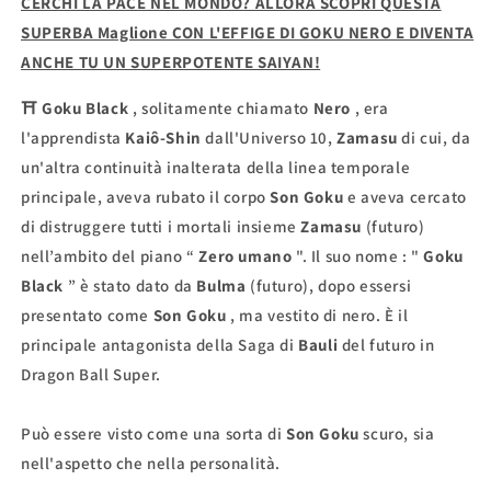
CERCHI LA PACE NEL MONDO? ALLORA SCOPRI QUESTA
SUPERBA Maglione CON L'EFFIGE DI GOKU NERO E DIVENTA
ANCHE TU UN SUPERPOTENTE SAIYAN!
⛩
Goku Black
, solitamente chiamato
Nero
, era
l'apprendista
Kaiô-Shin
dall'Universo 10,
Zamasu
di cui, da
un'altra continuità inalterata della linea temporale
principale, aveva rubato il corpo
Son Goku
e aveva cercato
di distruggere tutti i mortali insieme
Zamasu
(futuro)
nell’ambito del piano “
Zero umano
". Il suo nome : "
Goku
Black
” è stato dato da
Bulma
(futuro), dopo essersi
presentato come
Son Goku
, ma vestito di nero. È il
principale antagonista della Saga di
Bauli
del futuro in
Dragon Ball Super.
Può essere visto come una sorta di
Son Goku
scuro, sia
nell'aspetto che nella personalità.