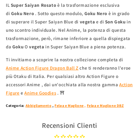
IL
Super Saiyan Rosato
è la trasformazione esclusiva
di
Goku Nero
. Sotto questo modulo,
Goku Nero
è in grado
di superare il Super Saiyan Blue di
vegeta
e di
Son Goku
in
uno scontro individuale. Nel Anime, la potenza di questa
trasformazione, però, rimane inferiore a quella dispiegata
da
Goku
O
vegeta
in Super Saiyan Blue a piena potenza.
Ti invitiamo a scoprire la nostra collezione completa di
Anime Action Figure Dragon Ball Z
che ti renderanno l'eroe
più Otaku di Italia. Per qualsiasi altro
Action Figure o
accessori Anime
, dai un'occhiata alla nostra
gamma
Action
Figure
e
Anime Goodies
.
⛩
Categoria:
Abbigliamento
,
Felpa e Maglione
,
Felpa e Maglione DBZ
Recensioni Clienti