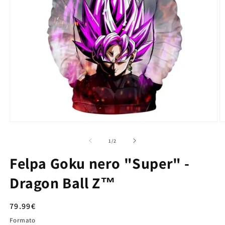
su
1
/
2
Felpa Goku nero "Super" -
Dragon Ball Z™
Prezzo
79.99€
di
Formato