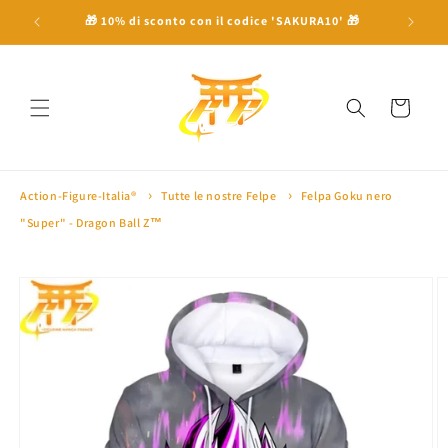
Vai
direttamente
 a 100€ ⛩
🎁 10% di sconto con il codice 'SAKURA10' 🎁
🏅 Oltre 
ai contenuti
Carrello
Action-Figure-Italia®
Tutte le nostre Felpe
Felpa Goku nero
"Super" - Dragon Ball Z™
Passa alle
informazioni
sul prodotto