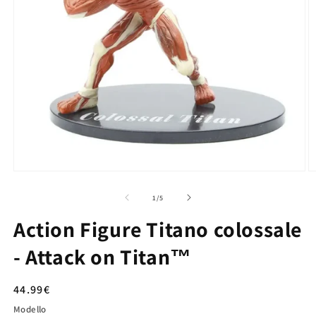
su
1
/
5
Action Figure Titano colossale
- Attack on Titan™
Prezzo
44.99€
di
Modello