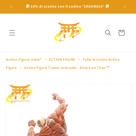
Vai
direttamente
 a 100€ ⛩
🎁 10% di sconto con il codice 'SAKURA10' 🎁
🏅 Oltre 
ai contenuti
Carrello
Action-Figure-Italia®
ACTION FIGURE
Tutte le nostre Action
Figure
Action Figure Titano colossale - Attack on Titan™
Passa alle
informazioni
sul prodotto