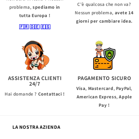
C'è qualcosa che non va?
problema,
spediamo in
Nessun problema,
avete 14
tutta Europa !
giorni per cambiare idea.
🇫🇷
🇩🇪
🇪🇸
ASSISTENZA CLIENTI
PAGAMENTO SICURO
24/7
Visa
,
Mastercard
,
PayPal
,
Hai domande ?
Contattaci !
American Express
,
Apple
Pay
!
LA NOSTRA AZIENDA