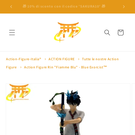
Vai
direttamente
 a 100€ ⛩
🎁 10% di sconto con il codice 'SAKURA10' 🎁
🏅 Oltre 
ai contenuti
Carrello
Action-Figure-Italia®
ACTION FIGURE
Tutte le nostre Action
Figure
Action Figure Rin "Fiamme Blu" - Blue Exorcist™
Passa alle
informazioni
sul prodotto