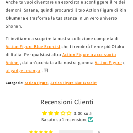
Anche tu vuoi diventare un esorcista e sconfiggere il re dei
demoni: Satana, quindi procurati il ​​tuo Action Figure di
Rin
Okumura
e trasforma la tua stanza in un vero universo
Shonen.
Ti invitiamo a scoprire la nostra collezione completa di
Action Figure Blue Exorcist
che ti renderà l'eroe più Otaku
di Italia. Per qualsiasi altro
Action Figure o accessorio
Anime
, dai un'occhiata alla nostra gamma
Action Figure
e
ai gadget manga
. ⛩
Categorie:
Action Figure
,
Action Figure Blue Exorcist
Recensioni Clienti
3.00 su 5
Basato su 1 recensione
0