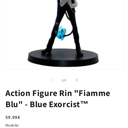
su
1
/
2
Action Figure Rin "Fiamme
Blu" - Blue Exorcist™
Prezzo
59.99€
di
Modello