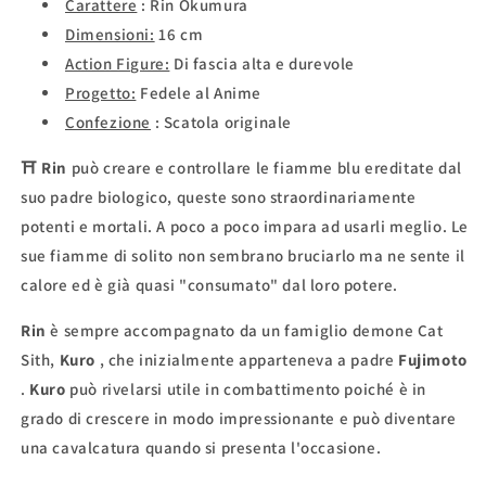
Carattere
:
Rin Okumura
Dimensioni:
16 cm
Action Figure:
Di fascia
alta
e durevole
Progetto:
Fedele al Anime
Confezione
:
Scatola originale
⛩
Rin
può creare e controllare le fiamme blu ereditate dal
suo padre biologico, queste sono straordinariamente
potenti e mortali. A poco a poco impara ad usarli meglio. Le
sue fiamme di solito non sembrano bruciarlo ma ne sente il
calore ed è già quasi "consumato" dal loro potere.
Rin
è sempre accompagnato da un famiglio demone Cat
Sith,
Kuro
, che inizialmente apparteneva a padre
Fujimoto
.
Kuro
può rivelarsi utile in combattimento poiché è in
grado di crescere in modo impressionante e può diventare
una cavalcatura quando si presenta l'occasione.