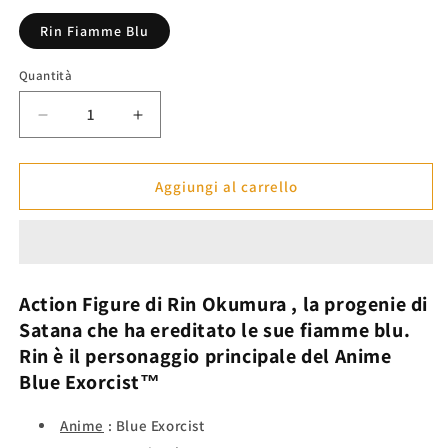
listino
Rin Fiamme Blu
Quantità
Diminuisci
Aumenta
quantità
quantità
per
per
Action
Action
Aggiungi al carrello
Figure
Figure
Rin
Rin
&quot;Fiamme
&quot;Fiamme
Blu&quot;
Blu&quot;
-
-
Action Figure di
Rin Okumura
,
la progenie di
Blue
Blue
Satana che ha ereditato le sue fiamme blu.
Exorcist™
Exorcist™
Rin
è il personaggio principale del Anime
Blue Exorcist™
Anime
: Blue Exorcist