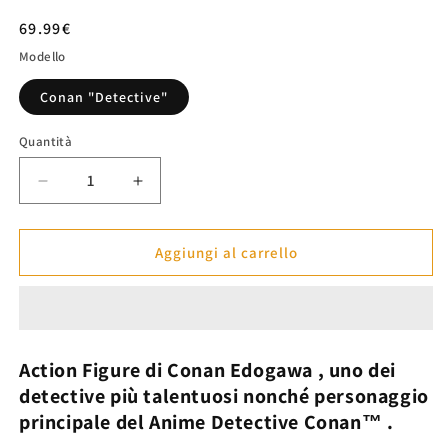
Prezzo
69.99€
di
Modello
listino
Conan "Detective"
Quantità
Diminuisci
Aumenta
quantità
quantità
per
per
Action
Action
Aggiungi al carrello
Figure
Figure
Modalità
Modalità
&quot;Detective&quot;
&quot;Detective&quot;
di
di
Conan
Conan
Action Figure di
Conan Edogawa
,
uno dei
-
-
detective più talentuosi nonché personaggio
Detective
Detective
principale del Anime
Detective Conan™
.
Conan™
Conan™