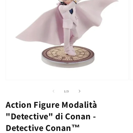
su
1
/
3
Action Figure Modalità
"Detective" di Conan -
Detective Conan™