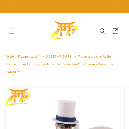
Vai
direttamente
 a 100€ ⛩
🎁 10% di sconto con il codice 'SAKURA10' 🎁
🏅 Oltre 
ai contenuti
Carrello
Action-Figure-Italia®
ACTION FIGURE
Tutte le nostre Action
Figure
Action Figure Modalità "Detective" di Conan - Detective
Conan™
Passa alle
informazioni
sul prodotto