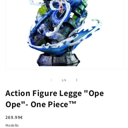
su
1
/
5
Action Figure Legge "Ope
Ope"- One Piece™
Prezzo
269.99€
di
Modello