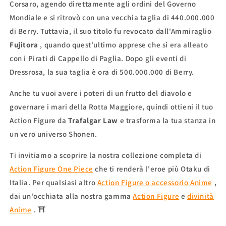
Corsaro, agendo direttamente agli ordini del Governo
Mondiale e si ritrovò con una vecchia taglia di 440.000.000
di Berry. Tuttavia, il suo titolo fu revocato dall'Ammiraglio
Fujitora
, quando quest'ultimo apprese che si era alleato
con i Pirati di Cappello di Paglia. Dopo gli eventi di
Dressrosa, la sua taglia è ora di 500.000.000 di Berry.
Anche tu vuoi avere i poteri di un frutto del diavolo e
governare i mari della Rotta Maggiore, quindi ottieni il tuo
Action Figure da
Trafalgar Law
e trasforma la tua stanza in
un vero universo Shonen.
Ti invitiamo a scoprire la nostra collezione completa di
Action Figure One Piece
che ti renderà l'eroe più Otaku di
Italia. Per qualsiasi altro
Action Figure o accessorio Anime
,
dai un'occhiata alla nostra gamma
Action Figure
e
divinità
Anime
. ⛩