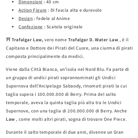
Dimensioni
: 40 cm
Action Figure
:
Di fascia
alta
e durevole
Design
:
fedele al Anime
Confezione
:
Scatola originale
⛩
Trafalgar Law,
vero nome
Trafalgar D. Water Law
, è il
Capitano e Dottore dei Pirati del Cuore, una ciurma di pirati
composta principalmente da medici.
Viene dalla Città Bianca, un'isola nel Nord Blu. Fa parte di
un gruppo di undici pirati soprannominati gli Undici
Supernova dell'Arcipelago Sabaody, rinomati pirati la cui
taglia supera i 100.000.000 di Berry. Prima del salto
temporale, aveva la quinta taglia più alta tra le Undici
Supernove, con una taglia di 200.000.000 di Berry. Anche
Law
, come molti altri pirati, sogna di trovare One Piece.
Durante il salto temporale di due anni, divenne un Gran