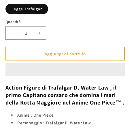
listino
Legge Trafalgar
Quantità
Diminuisci
Aumenta
quantità
quantità
per
per
Action
Action
Aggiungi al carrello
Figure
Figure
Legge
Legge
&quot;Ope
&quot;Ope
Ope&quot;-
Ope&quot;-
One
One
Action Figure di
Trafalgar D. Water Law
, il
Piece™
Piece™
primo
Capitano corsaro che domina i mari
della Rotta Maggiore nel Anime
One Piece™
.
Anime
:
One Piece
Personaggio
: Trafalgar D. Water Law