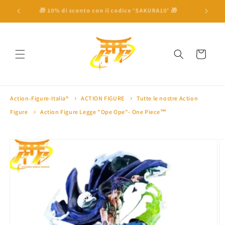
Vai
direttamente
 a 100€ ⛩
🎁 10% di sconto con il codice 'SAKURA10' 🎁
🏅 Oltre 
ai contenuti
Carrello
Action-Figure-Italia®
ACTION FIGURE
Tutte le nostre Action
Figure
Action Figure Legge "Ope Ope"- One Piece™
Passa alle
informazioni
sul prodotto