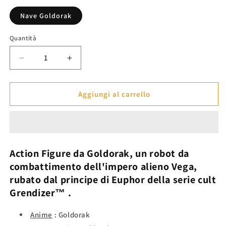
listino
Nave Goldorak
Quantità
Diminuisci
Aumenta
quantità
quantità
per
per
Action
Action
Aggiungi al carrello
Figure
Figure
di
di
Nave
Nave
Goldorak
Goldorak
-
-
Action Figure da
Goldorak,
un robot da
Goldorak™
Goldorak™
combattimento dell'impero alieno Vega,
rubato dal principe di Euphor della serie cult
Grendizer™
.
Anime
: Goldorak