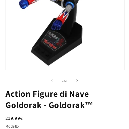
su
1
/
3
Action Figure di Nave
Goldorak - Goldorak™
Prezzo
219.99€
di
Modello