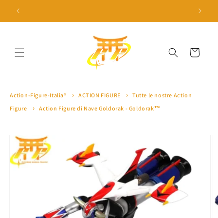
Vai
direttamente
 a 100€ ⛩
🎁 10% di sconto con il codice 'SAKURA10' 🎁
🏅 Oltre 
ai contenuti
Carrello
Action-Figure-Italia®
ACTION FIGURE
Tutte le nostre Action
Figure
Action Figure di Nave Goldorak - Goldorak™
Passa alle
informazioni
sul prodotto