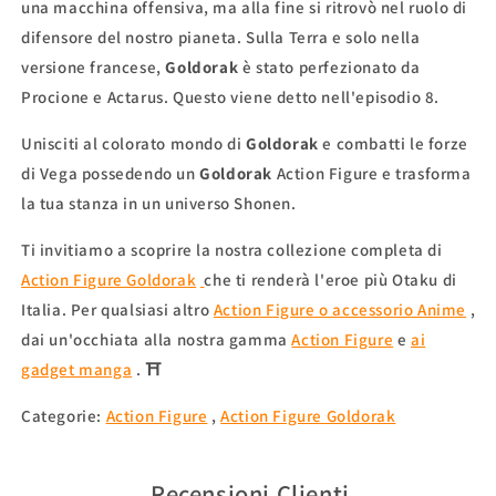
una macchina offensiva, ma alla fine si ritrovò nel ruolo di
difensore del nostro pianeta. Sulla Terra e solo nella
versione francese,
Goldorak
è stato perfezionato da
Procione e Actarus. Questo viene detto nell'episodio 8.
Unisciti al colorato mondo di
Goldorak
e combatti
le forze
di Vega possedendo un
Goldorak
Action Figure e trasforma
la tua stanza in un universo Shonen.
Ti invitiamo a scoprire la nostra collezione completa di
Action Figure Goldorak
che ti renderà l'eroe più Otaku di
Italia. Per qualsiasi altro
Action Figure o accessorio Anime
,
dai un'occhiata alla nostra gamma
Action Figure
e
ai
gadget manga
. ⛩
Categorie:
Action Figure
,
Action Figure Goldorak
Recensioni Clienti