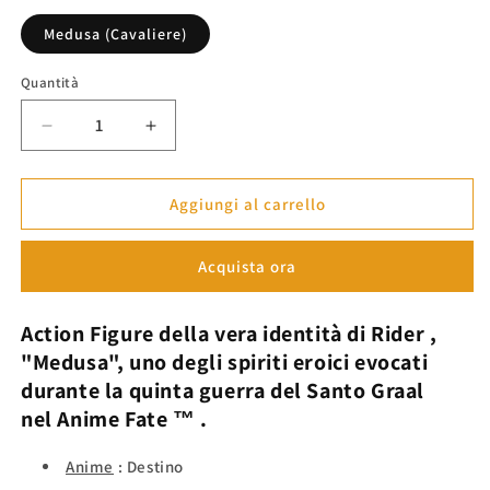
listino
Medusa (Cavaliere)
Quantità
Diminuisci
Aumenta
quantità
quantità
per
per
Action
Action
Aggiungi al carrello
Figure
Figure
Cavaliere
Cavaliere
Acquista ora
&quot;Medusa&quot;
&quot;Medusa&quot;
-
-
Fate™
Fate™
Action Figure della vera identità di
Rider
,
"Medusa",
uno degli spiriti eroici evocati
durante la quinta guerra del Santo Graal
nel
Anime
Fate
™
.
Anime
: Destino