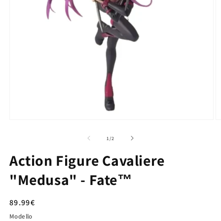
su
1
/
2
Action Figure Cavaliere
"Medusa" - Fate™
Prezzo
89.99€
di
Modello