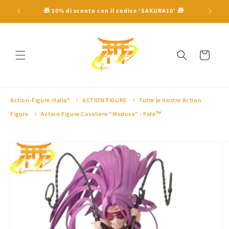
Vai
direttamente
 a 100€ ⛩
🎁 10% di sconto con il codice 'SAKURA10' 🎁
🏅 Oltre 
ai contenuti
Carrello
Action-Figure-Italia®
ACTION FIGURE
Tutte le nostre Action
Figure
Action Figure Cavaliere "Medusa" - Fate™
Passa alle
informazioni
sul prodotto